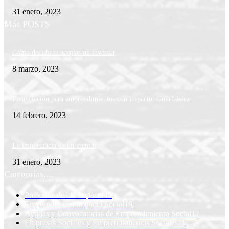
31 enero, 2023
Más POSTS
Cómo decidir si aceptas un inversor
8 marzo, 2023
Financiación para emprendimientos con impacto: Guía básica
14 febrero, 2023
La importancia de un mentor
31 enero, 2023
Categorías....
Profesionales & Impacto
40
Emprender con Impacto Social
19
Ayudas y Convocatorias de Emprendimiento Social
17
Empresas Sociales y Emprendimientos Sociales
11