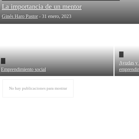
La importancia de un mentor
Ginés Haro Pastor
-
31 enero, 2023
Ayudas y 
Emprendimiento social
emprendim
No hay publicaciones para mostrar