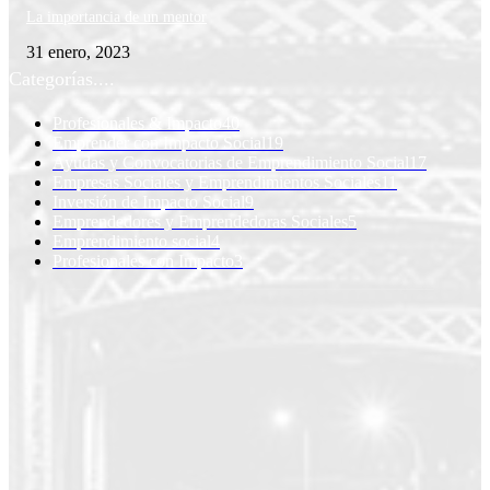
La importancia de un mentor
31 enero, 2023
Categorías....
Profesionales & Impacto
40
Emprender con Impacto Social
19
Ayudas y Convocatorias de Emprendimiento Social
17
Empresas Sociales y Emprendimientos Sociales
11
Inversión de Impacto Social
9
Emprendedores y Emprendedoras Sociales
5
Emprendimiento social
4
Profesionales con Impacto
3