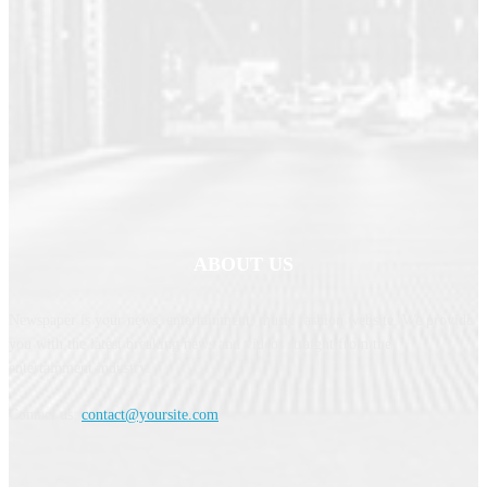
ABOUT US
Newspaper is your news, entertainment, music fashion website. We provide
you with the latest breaking news and videos straight from the
entertainment industry.
Contact us:
contact@yoursite.com